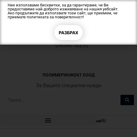
Skip
Ние използваме бисквитки, за да гарантираме, че Ви
предоставяме най-доброто изживяване на нашия уебсайт.
to
Ако продължите да използвате този сайт, ще приемем, че
content
приемате
политиката за поверителност!
РАЗБРАХ
ПОЛИМЕРИНЖЕКТ EOOД
За Вашите специални нужди
Search
...